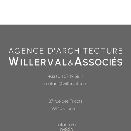
+33 (0)1 57 19 58 11
contact@willerval.com
37 rue des Tricots
92140 Clamart
instagram
linkedin