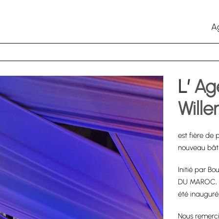
A
L’
Ag
Wille
est fière de 
nouveau bâti
Initié par B
DU MAROC, c
été inauguré
Nous remerc