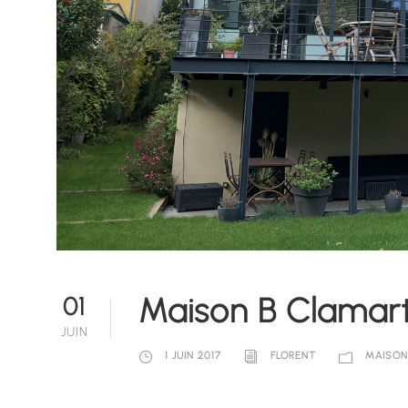
Maison B Clamar
01
JUIN
1 JUIN 2017
FLORENT
MAISON