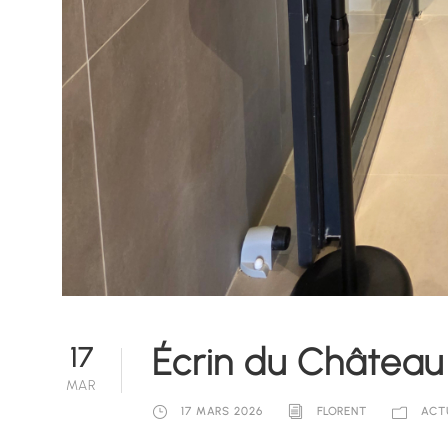
Écrin du Château 
17
MAR
17 MARS 2026
FLORENT
ACT