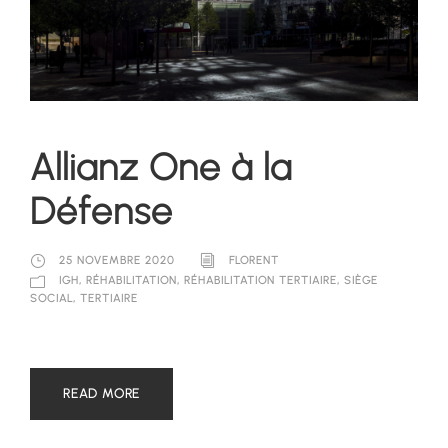
Allianz One à la
Défense
25 NOVEMBRE 2020
FLORENT
IGH
,
RÉHABILITATION
,
RÉHABILITATION TERTIAIRE
,
SIÈGE
SOCIAL
,
TERTIAIRE
READ MORE